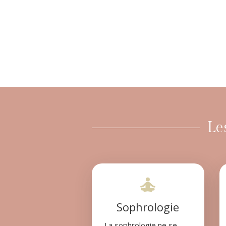
Le
Sophrologie
La sophrologie ne se