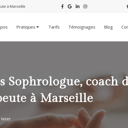
ute à Marseille
opos
Pratiques
Tarifs
Témoignages
Blog
Con
is Sophrologue, coach 
eute à Marseille
 laser